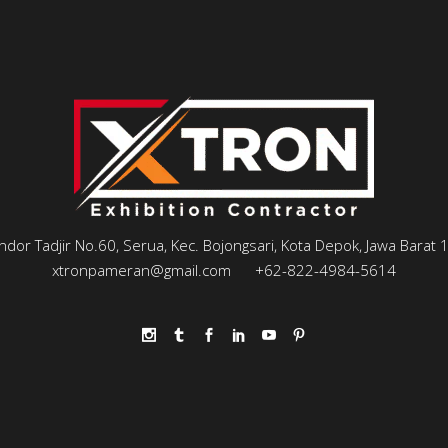
andor Tadjir No.60, Serua, Kec. Bojongsari, Kota Depok, Jawa Barat
xtronpameran@gmail.com
+62-822-4984-5614