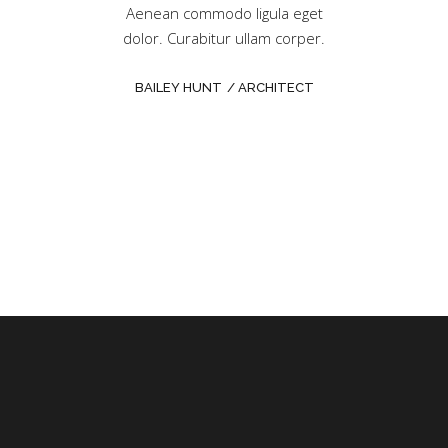
odo ligula eget
Aenean commodo ligula eget
Eanean conimod
tar allam corper.
dolor. Curabitur ullam corper.
dolor. Sorabitur
OOD
PROJECT
BAILEY HUNT
ARCHITECT
JEAN HART
NAGER