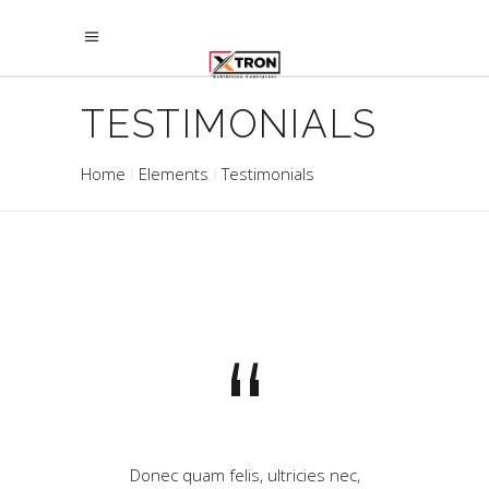
TESTIMONIALS
Home
Elements
Testimonials
“
“
ciatis unde omnis
Donec quam felis, ultricies nec,
Ced at uerspicia