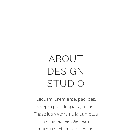
OUT
ABOUT
AB
SIGN
DESIGN
DES
UDIO
STUDIO
STU
i unte, dodi bas,
Uliquam lurem ente, padi pas,
Aliquam lorem a
feupiat o, tallas.
vivepra puis, fuagiat a, tellus.
viverra quis, feu
iverra nulla ut
Thasellus viverra nulla ut metus
Phasellus vive
 laoreet. Uenean
varius laoreet. Aenean
metus varius la
am ultricies nisi.
imperdiet. Etiam ultricies nisi.
imperdiet. Etiam 