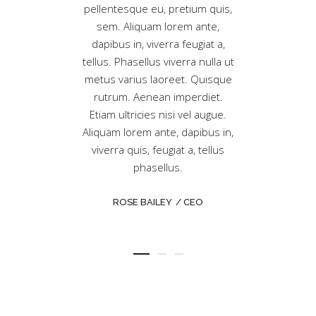
it voluptatem.
pellentesque eu, pretium quis,
ist arrorsit 
empus. Donec
sem. Aliquam lorem ante,
Maecenas tem
 ultricies nec,
dapibus in, viverra feugiat a,
commodo ligula
eu, pretium quis,
tellus. Phasellus viverra nulla ut
Aenean massa
 commodo ligula
metus varius laoreet. Quisque
Theme oque p
 Aenean massa.
rutrum. Aenean imperdiet.
magnis dis part
 Theme oque
Etiam ultricies nisi vel augue.
nascetur rid
et magnis dis
Aliquam lorem ante, dapibus in,
commodo ligula 
ontes, nascetur
viverra quis, feugiat a, tellus
omnis. Donec 
s commodo ligula
phasellus.
ultricie
get.
ROSE BAILEY
CEO
NANCY GRAY
S
ARCHITECT
MANA