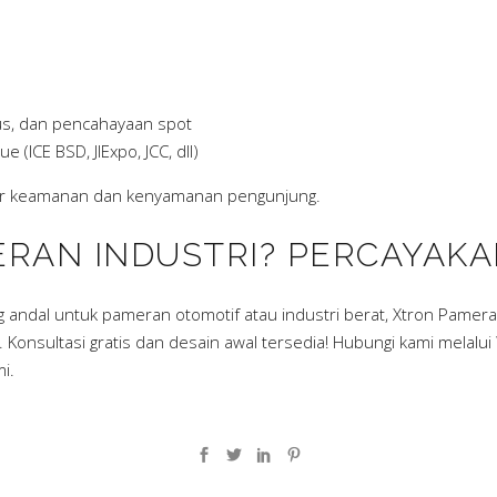
us
, dan pencahayaan spot
(ICE BSD, JIExpo, JCC, dll)
dar keamanan dan kenyamanan pengunjung.
MERAN INDUSTRI? PERCAYAK
g andal untuk pameran otomotif atau industri berat, Xtron Pamer
Konsultasi gratis dan desain awal tersedia! Hubungi kami melalui
i.