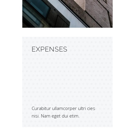
Aenean imperdiet. Etiam ultricies
nisi vel augue ultri.
EXPENSES
Curabitur ullamcorper ultri cies
nisi. Nam eget dui etim.