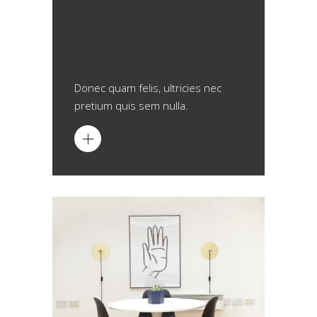
Donec quam felis, ultricies nec
pretium quis sem nulla.