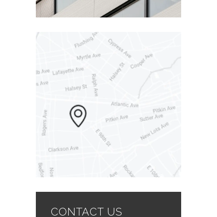
Etiam sit amet orci eget eros
faucibus tincidunt sit.
CONTACT US