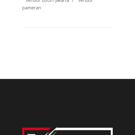
vendor booth jakarta
/
vendor
pameran