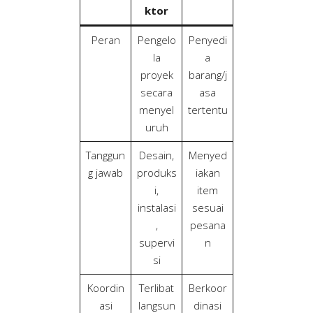
ktor
Peran
Pengelo
Penyedi
la
a
proyek
barang/j
secara
asa
menyel
tertentu
uruh
Tanggun
Desain,
Menyed
g jawab
produks
iakan
i,
item
instalasi
sesuai
,
pesana
supervi
n
si
Koordin
Terlibat
Berkoor
asi
langsun
dinasi