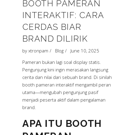
BOOTH PAMERAN
INTERAKTIF: CARA
CERDAS BIAR
BRAND DILIRIK
by
xtronpam
Blog
June 10, 2025
Pameran bukan lagi soal display statis.
Pengunjung kini ingin merasakan langsung
cerita dan nilai dari sebuah brand. Di sinilah
booth pameran interaktif mengambil peran
utama—mengubah pengunjung pasif
menjadi peserta aktif dalam pengalaman
brand.
APA ITU BOOTH