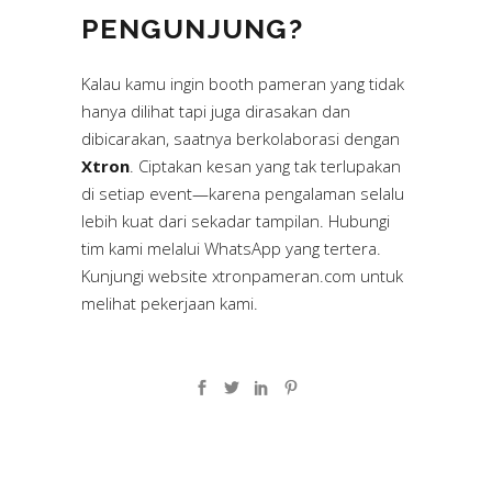
PENGUNJUNG?
Kalau kamu ingin booth pameran yang tidak
hanya dilihat tapi juga dirasakan dan
dibicarakan, saatnya berkolaborasi dengan
Xtron
. Ciptakan kesan yang tak terlupakan
di setiap event—karena pengalaman selalu
lebih kuat dari sekadar tampilan. Hubungi
tim kami melalui WhatsApp yang tertera.
Kunjungi website
xtronpameran.com
untuk
melihat pekerjaan kami.