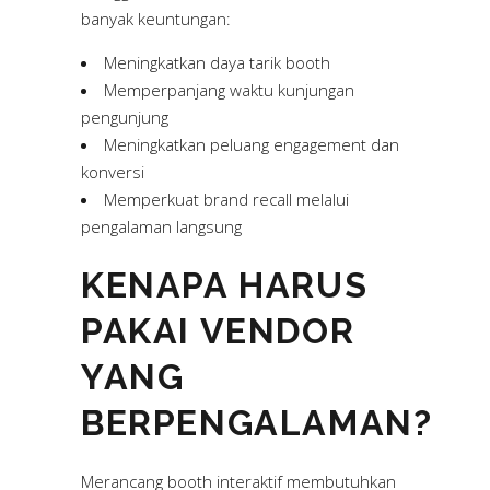
banyak keuntungan:
Meningkatkan daya tarik booth
Memperpanjang waktu kunjungan
pengunjung
Meningkatkan peluang engagement dan
konversi
Memperkuat brand recall melalui
pengalaman langsung
KENAPA HARUS
PAKAI VENDOR
YANG
BERPENGALAMAN?
Merancang booth interaktif membutuhkan