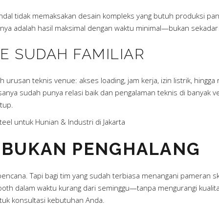
handal tidak memaksakan desain kompleks yang butuh produksi p
snya adalah hasil maksimal dengan waktu minimal—bukan sekadar “a
UE SUDAH FAMILIAR
rusan teknis venue: akses loading, jam kerja, izin listrik, hingga
nya sudah punya relasi baik dan pengalaman teknis di banyak venu
tup.
teel untuk Hunian & Industri di Jakarta
T BUKAN PENGHALANG
 bencana. Tapi bagi tim yang sudah terbiasa menangani pameran ska
booth dalam waktu kurang dari seminggu—tanpa mengurangi kualit
tuk konsultasi kebutuhan Anda.