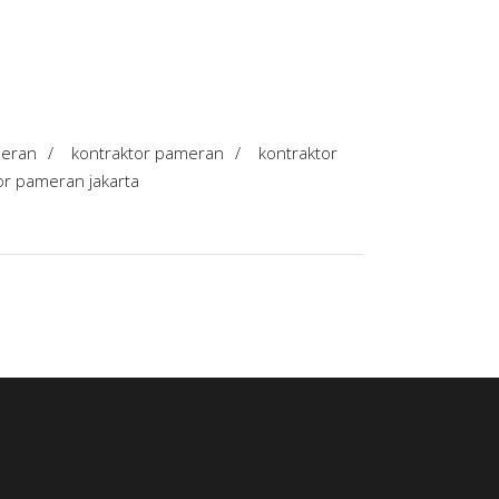
meran
/
kontraktor pameran
/
kontraktor
r pameran jakarta