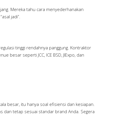
anjang. Mereka tahu cara menyederhanakan
sal jadi”.
 regulasi tinggi rendahnya panggung. Kontraktor
e besar seperti JCC, ICE BSD, JIExpo, dan
la besar, itu hanya soal efisiensi dan kesiapan.
as dan tetap sesuai standar brand Anda. Segera