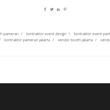
th pameran
/
kontraktor event design
/
kontraktor event pa
/
kontraktor pameran jakarta
/
vendor booth jakarta
/
vendo