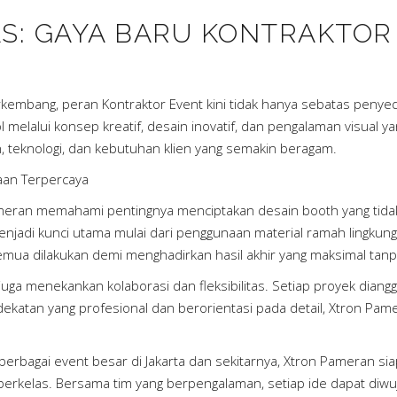
AS: GAYA BARU KONTRAKTOR
embang, peran Kontraktor Event kini tidak hanya sebatas penyedia
elalui konsep kreatif, desain inovatif, dan pengalaman visual ya
n, teknologi, dan kebutuhan klien yang semakin beragam.
aan Terpercaya
ameran memahami pentingnya menciptakan desain booth yang tidak 
adi kunci utama mulai dari penggunaan material ramah lingkungan
ua dilakukan demi menghadirkan hasil akhir yang maksimal tanp
i juga menekankan kolaborasi dan fleksibilitas. Setiap proyek dia
katan yang profesional dan berorientasi pada detail, Xtron Pa
bagai event besar di Jakarta dan sekitarnya, Xtron Pameran siap
 berkelas. Bersama tim yang berpengalaman, setiap ide dapat di