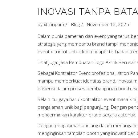
INOVASI TANPA BAT
by
xtronpam
Blog
November 12, 2025
Dalam dunia pameran dan event yang terus berk
strategis yang membantu brand tampil menonjol m
event dituntut untuk lebih adaptif terhadap tre
Lihat Juga:
Jasa Pembuatan Logo Akrilik Perusah
Sebagai Kontraktor Event profesional, Xtron P
mampu memperkuat identitas brand. Inovasi menj
efisiensi dalam proses pembangunan booth. Sem
Selain itu, gaya baru kontraktor event masa kin
pengalaman unik bagi pengunjung. Dengan pende
mencerminkan karakter brand secara autentik.
Dengan pengalaman panjang dalam menangani ber
menginginkan tampilan booth yang inovatif dan