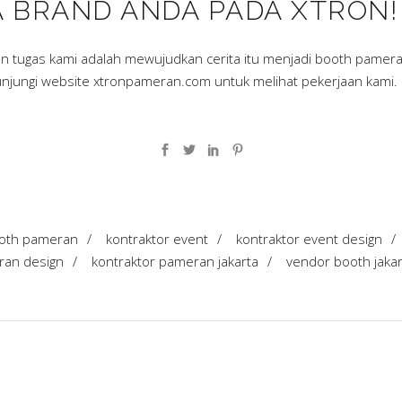
A BRAND ANDA PADA XTRON!
Dan tugas kami adalah mewujudkan cerita itu menjadi booth pamer
unjungi website
xtronpameran.com
untuk melihat pekerjaan kami.
ooth pameran
/
kontraktor event
/
kontraktor event design
/
ran design
/
kontraktor pameran jakarta
/
vendor booth jakar