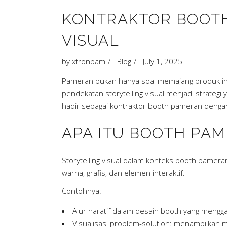
KONTRAKTOR BOOTH
VISUAL
by
xtronpam
Blog
July 1, 2025
Pameran bukan hanya soal memajang produk ini
pendekatan storytelling visual menjadi strateg
hadir sebagai kontraktor booth pameran dengan k
APA ITU BOOTH PA
Storytelling visual dalam konteks booth pameran
warna, grafis, dan elemen interaktif.
Contohnya:
Alur naratif dalam desain booth yang mengg
Visualisasi problem-solution: menampilka