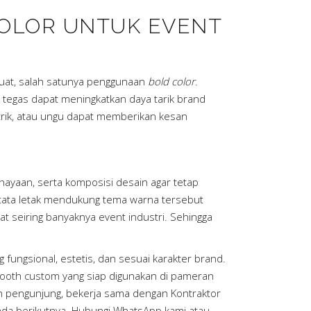
OLOR UNTUK EVENT
uat, salah satunya penggunaan
bold color
.
tegas dapat meningkatkan daya tarik brand
ktrik, atau ungu dapat memberikan kesan
hayaan, serta komposisi desain agar tetap
 tata letak mendukung tema warna tersebut
 seiring banyaknya event industri. Sehingga
fungsional, estetis, dan sesuai karakter brand.
ooth custom yang siap digunakan di pameran
leh pengunjung, bekerja sama dengan Kontraktor
nda berikutnya. Hubungi WhatsApp kami atau