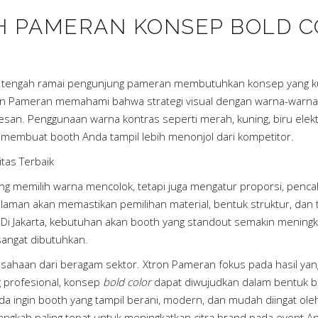
 PAMERAN KONSEP BOLD C
i tengah ramai pengunjung pameran membutuhkan konsep yang k
ron Pameran memahami bahwa strategi visual dengan warna-warna 
kesan. Penggunaan warna kontras seperti merah, kuning, biru ele
 membuat booth Anda tampil lebih menonjol dari kompetitor.
itas Terbaik
ng memilih warna mencolok, tetapi juga mengatur proporsi, penca
laman akan memastikan pemilihan material, bentuk struktur, dan
 Jakarta, kebutuhan akan booth yang standout semakin meningkat
 sangat dibutuhkan.
sahaan dari beragam sektor. Xtron Pameran fokus pada hasil yang 
 profesional, konsep
bold color
dapat diwujudkan dalam bentuk b
nda ingin booth yang tampil berani, modern, dan mudah diingat o
ngkah paling tepat untuk meningkatkan citra brand pada event A