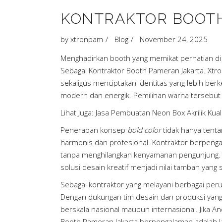
KONTRAKTOR BOOTH
by
xtronpam
Blog
November 24, 2025
Menghadirkan booth yang memikat perhatian d
Sebagai Kontraktor Booth Pameran Jakarta. Xt
sekaligus menciptakan identitas yang lebih ber
modern dan energik. Pemilihan warna tersebut
Lihat Juga:
Jasa Pembuatan Neon Box Akrilik Kual
Penerapan konsep
bold color
tidak hanya tenta
harmonis dan profesional. Kontraktor berpenga
tanpa menghilangkan kenyamanan pengunjung. Di
solusi desain kreatif menjadi nilai tambah yang
Sebagai kontraktor yang melayani berbagai peru
Dengan dukungan tim desain dan produksi yang
berskala nasional maupun internasional. Jika A
Booth Pameran Jakarta berpengalaman adalah la