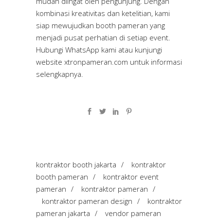
mudah diingat oleh pengunjung. Dengan
kombinasi kreativitas dan ketelitian, kami
siap mewujudkan booth pameran yang
menjadi pusat perhatian di setiap event.
Hubungi WhatsApp kami atau kunjungi
website
xtronpameran.com
untuk informasi
selengkapnya.
kontraktor booth jakarta
/
kontraktor
booth pameran
/
kontraktor event
pameran
/
kontraktor pameran
/
kontraktor pameran design
/
kontraktor
pameran jakarta
/
vendor pameran