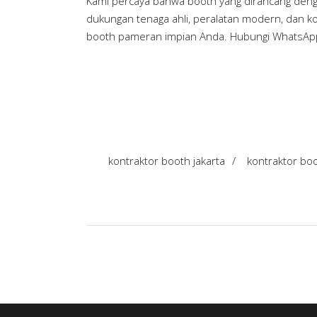
Kami percaya bahwa booth yang dirancang deng
dukungan tenaga ahli, peralatan modern, dan k
booth pameran impian Anda. Hubungi WhatsApp
kontraktor booth jakarta
/
kontraktor bo