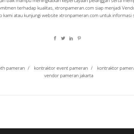
an baik mampu meningkatkan kepercayaan pelanggan serta memper
omitmen terhadap kualitas, xtronpameran.com siap menjadi Vend
 kami atau kunjungi website
xtronpameran.com
untuk informasi 
oth pameran
/
kontraktor event pameran
/
kontraktor pamer
vendor pameran jakarta