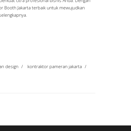
kuat citra profesional bisnis Anda. Dengan
or Booth Jakarta terbaik untuk mewujudkan
selengkapnya.
an design
/
kontraktor pameran jakarta
/